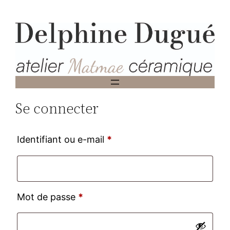
Aller
au
contenu
Se connecter
Obligatoire
Identifiant ou e-mail
*
Obligatoire
Mot de passe
*