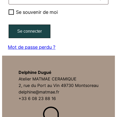
Se souvenir de moi
Se connecter
Mot de passe perdu ?
Delphine Dugué
Atelier MATMAE CERAMIQUE
2, rue du Port au Vin 49730 Montsoreau
delphine@matmae.fr
+33 6 08 23 88 16