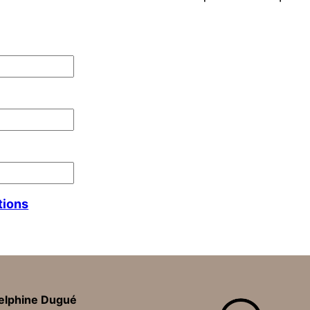
tions
elphine Dugué